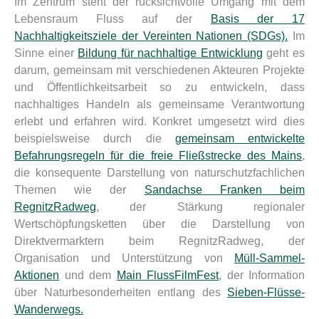
Im Zentrum steht der rücksichtvolle Umgang mit dem
Lebensraum Fluss auf der
Basis der 17
Nachhaltigkeitsziele der Vereinten Nationen (SDGs).
Im
Sinne einer
Bildung für nachhaltige Entwicklung
geht es
darum, gemeinsam mit verschiedenen Akteuren Projekte
und Öffentlichkeitsarbeit so zu entwickeln, dass
nachhaltiges Handeln als gemeinsame Verantwortung
erlebt und erfahren wird. Konkret umgesetzt wird dies
beispielsweise durch die
gemeinsam entwickelte
Befahrungsregeln für die freie Fließstrecke des Mains
,
die konsequente Darstellung von naturschutzfachlichen
Themen wie der
Sandachse Franken beim
RegnitzRadweg
, der Stärkung regionaler
Wertschöpfungsketten über die Darstellung von
Direktvermarktern beim RegnitzRadweg, der
Organisation und Unterstützung von
Müll-Sammel-
Aktionen
und dem
Main FlussFilmFest
, der Information
über Naturbesonderheiten entlang des
Sieben-Flüsse-
Wanderwegs.