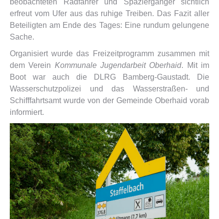
beobachteten Radfahrer und Spaziergänger sichtlich
erfreut vom Ufer aus das ruhige Treiben. Das Fazit aller
Beteiligten am Ende des Tages: Eine rundum gelungene
Sache.
Organisiert wurde das Freizeitprogramm zusammen mit
dem Verein
Kommunale Jugendarbeit Oberhaid
. Mit im
Boot war auch die DLRG Bamberg-Gaustadt. Die
Wasserschutzpolizei und das Wasserstraßen- und
Schifffahrtsamt wurde von der Gemeinde Oberhaid vorab
informiert.