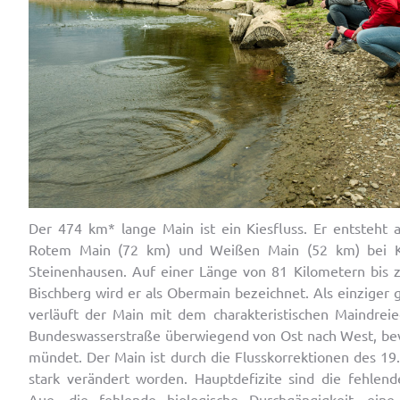
Der 474 km* lange Main ist ein Kiesfluss. Er entsteh
Rotem Main (72 km) und Weißen Main (52 km) bei 
Steinenhausen. Auf einer Länge von 81 Kilometern bis 
Bischberg wird er als Obermain bezeichnet. Als einziger 
verläuft der Main mit dem charakteristischen Maindrei
Bundeswasserstraße überwiegend von Ost nach West, bev
mündet. Der Main ist durch die Flusskorrektionen des 19.
stark verändert worden. Hauptdefizite sind die fehlen
Aue, die fehlende biologische Durchgängigkeit, eine