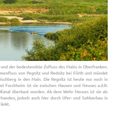
s und der bedeutendste Zufluss des Mains in Oberfranken.
menfluss von Pegnitz und Rednitz bei Fürth und mündet
schberg in den Main. Die Regnitz ist heute nur noch in
Bei Forchheim ist sie zwischen Hausen und Neuses a.d.R.
Kanal überbaut worden. Ab dem Wehr Neuses ist sie als
orhanden, jedoch auch hier durch Ufer- und Sohlverbau in
ränkt.