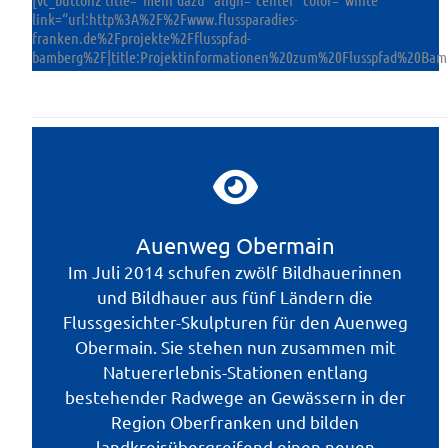
link=“url:http%3A%2F%2Fwww.flussparadies-
franken.de%2Fprojekte%2Fflusspfad-
bamberg%2F|title:Projektinformationen%20zum%20Flusspfad%20Bam
Auenweg Obermain
Im Juli 2014 schufen zwölf Bildhauerinnen
und Bildhauer aus fünf Ländern die
Flussgesichter-Skulpturen für den Auenweg
Obermain. Sie stehen nun zusammen mit
Natuererlebnis-Stationen entlang
bestehender Radwege an Gewässern in der
Region Oberfranken und bilden
landkreisübergreifend einen neuen