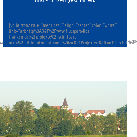
[vc_button2 title=“mehr dazu“ align=“center“ color=“white“
link=“url:http%3A%2F%2Fwww.flussparadies-
franken.de%2Fprojekte%2Fschiffbarer-
ormationen%20zur%20Ausstellung%20%22Im%20Fluss%20der%20Geschichte.
in||“]
main%2F|title:Informationen%20zu%20Projekten%20am%20schiffba