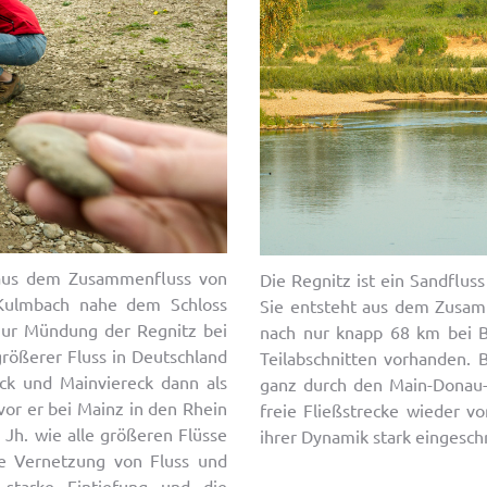
t aus dem Zusammenfluss von
Die Regnitz ist ein Sandflus
Kulmbach nahe dem Schloss
Sie entsteht aus dem Zusam
zur Mündung der Regnitz bei
nach nur knapp 68 km bei Bi
größerer Fluss in Deutschland
Teilabschnitten vorhanden. 
eck und Mainviereck dann als
ganz durch den Main-Donau-
or er bei Mainz in den Rhein
freie Fließstrecke wieder v
 Jh. wie alle größeren Flüsse
ihrer Dynamik stark eingesch
de Vernetzung von Fluss und
 starke Eintiefung und die