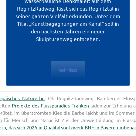
wasserbauliche Denkmäler: auf dem
RegnitzRadweg, lässt sich das Regnitztal in
seiner ganzen Vielfalt erkunden. Unter dem
Titel „Kunstbegegnungen am Kanal“ soll in
den nächsten Jahren ein neuer
Skulpturenweg entstehen.
mehr dazu
ropäisches Naturerbe
. Ob RegnitzRadeweg, Bamberger Fluss
elten
Projekte des Flussparadies Franken
laden zur Erholung a
ütet, im überströmten Kies die Barbe laicht und im Sommer 
 für Mensch und Natur ist Ziel der Umweltbildung im Flusspa
rn, das sich 2025 in Qualitätsnetzwerk BNE in Bayern umbena