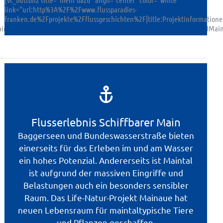
link=“url:http%3A%2F%2Fwww.flussparadies-
franken.de%2Fprojekte%2Fflussgeschichten%2F|title:Projektinformat
Main%20und%20zur%20Gelbe%20Welle%20am%20Wasserwanderweg%20Main|
Flusserlebnis Schiffbarer Main
Baggerseen und Bundeswasserstraße bieten
einerseits für das Erleben im und am Wasser
ein hohes Potenzial. Andererseits ist Maintal
ist aufgrund der massiven Eingriffe und
Belastungen auch ein besonders sensibler
Raum. Das Life-Natur-Projekt Mainaue hat
neuen Lebensraum für maintaltypische Tiere
und Pflanzen geschaffen.