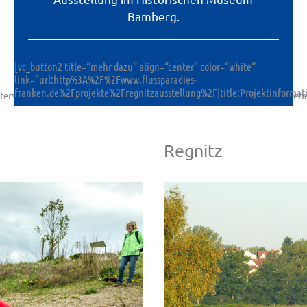
Bamberg.
[vc_button2 title=“mehr dazu“ align=“center“ color=“white“
link=“url:http%3A%2F%2Fwww.flussparadies-
franken.de%2Fprojekte%2Fregnitzausstellung%2F|title:Projektinf
ichterskulpturen%20und%20Naturbegegnungen%20am%20Auenweg%20Oberma
Regnitz