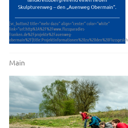
Skulpturenweg – den „Auenweg Obermain“.
[vc_button2 title=“mehr dazu“ align=“center“ color=“white“
link=“url:http%3A%2F%2Fwww.flussparadies-
franken.de%2Fprojekte%2Fauenweg-
obermain%2F|title:Projektinformationen%20zu%20den%20Flussges
Main