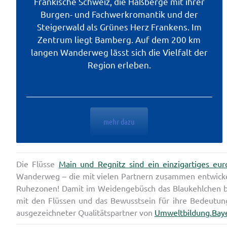
Fränkische Schweiz, die Haßberge mit ihrer
Burgen- und Fachwerkromantik und der
Steigerwald als Grünes Herz Frankens. Im
Zentrum liegt Bamberg. Auf dem 200 km
langen Wanderweg lässt sich die Vielfalt der
Region erleben.
mehr dazu
Die Flüsse
Main und Regnitz sind ein einzigartiges eu
Wanderweg – die mit vielen Partnern zusammen entwick
Ruhezonen! Damit im Weidengebüsch das Blaukehlchen br
mit den Flüssen und das Bewusstsein für ihre Bedeutung
ausgezeichneter Qualitätspartner von
Umweltbildung.Baye