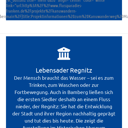
link=“url:http%3A%2F%2Fwww.flussparadies-
franken.de%2Fprojekte%2Fkanuwandern-
berg%20im%20Flussparadies%20Franken||“]
main%2F|title:Projektinformationen%20zum%20Kanuwanderweg%20
Lebensader Regnitz
Der Mensch braucht das Wasser – sei es zum
Trinken, zum Waschen oder zur
Fortbewegung. Auch in Bamberg ließen sich
die ersten Siedler deshalb an einem Fluss
nieder, der Regnitz: Sie hat die Entwicklung
der Stadt und ihrer Region nachhaltig geprägt
und tut dies bis heute. Die zeigt die
Ausstellung im Historischen Museum