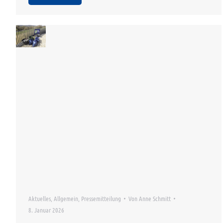
Aktuelles
,
Allgemein
,
Pressemitteilung
Von
Anne Schmitt
8. Januar 2026