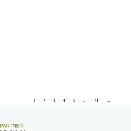
1
2
3
4
5
…
11
→
6 PARTNER