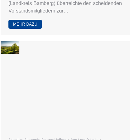
(Landkreis Bamberg) überreichte den scheidenden
Vorstandsmitgliedern zur…
MEHR DAZU
Aktuelles
,
Allgemein
,
Pressemitteilung
Von
Anne Schmitt