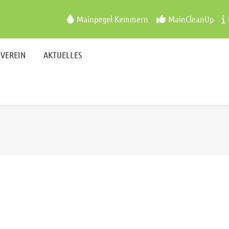
VEREIN
AKTUELLES
Mainpegel Kemmern
MainCleanUp
VEREIN
AKTUELLES