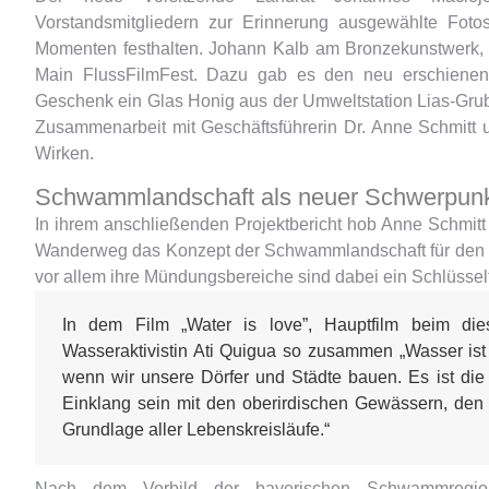
Vorstandsmitgliedern zur Erinnerung ausgewählte Foto
Momenten festhalten. Johann Kalb am Bronzekunstwerk,
Main FlussFilmFest. Dazu gab es den neu erschiene
Geschenk ein Glas Honig aus der Umweltstation Lias-Grub
Zusammenarbeit mit Geschäftsführerin Dr. Anne Schmitt 
Wirken.
Schwammlandschaft als neuer Schwerpun
In ihrem anschließenden Projektbericht hob Anne Schm
Wanderweg das Konzept der Schwammlandschaft für den Kl
vor allem ihre Mündungsbereiche sind dabei ein Schlüsself
In dem Film „Water is love”, Hauptfilm beim die
Wasseraktivistin Ati Quigua so zusammen „Wasser ist 
wenn wir unsere Dörfer und Städte bauen. Es ist di
Einklang sein mit den oberirdischen Gewässern, den
Grundlage aller Lebenskreisläufe.“
Nach dem Vorbild der bayerischen Schwammregione