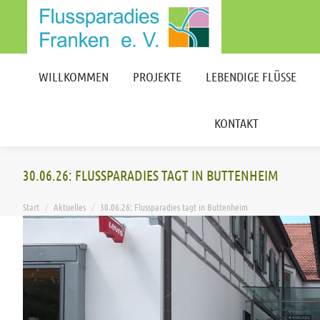
WILLKOMMEN
PROJEKTE
LEBENDIGE FLÜSSE
KONTAKT
WILLKOMMEN
PROJEKTE
LEBENDIGE FLÜSSE
KONTAKT
30.06.26: FLUSSPARADIES TAGT IN BUTTENHEIM
Sie befinden sich hier:
Start
Aktuelles
30.06.26: Flussparadies tagt in Buttenheim