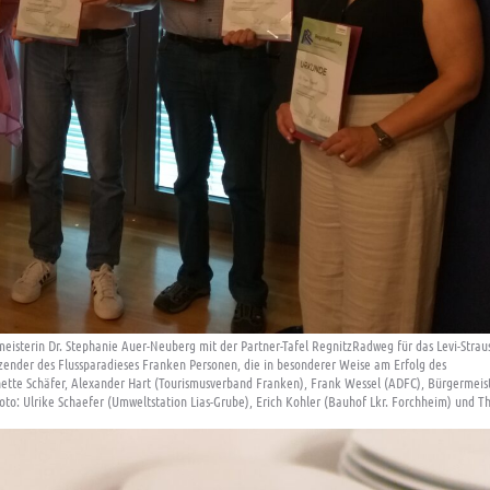
meisterin Dr. Stephanie Auer-Neuberg mit der Partner-Tafel RegnitzRadweg für das Levi-Strau
zender des Flussparadieses Franken Personen, die in besonderer Weise am Erfolg des
nnette Schäfer, Alexander Hart (Tourismusverband Franken), Frank Wessel (ADFC), Bürgermeis
oto: Ulrike Schaefer (Umweltstation Lias-Grube), Erich Kohler (Bauhof Lkr. Forchheim) und 