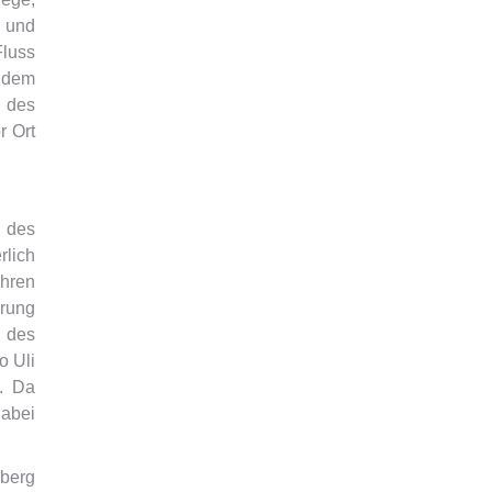
 und
Fluss
 dem
 des
r Ort
g des
rlich
hren
rung
 des
o Uli
. Da
dabei
mberg