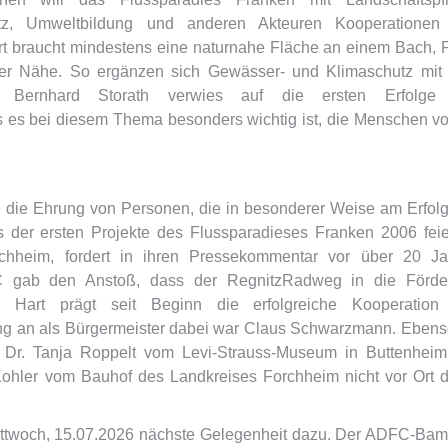
chutz, Umweltbildung und anderen Akteuren Kooperationen
Ort braucht mindestens eine naturnahe Fläche an einem Bach, 
ger Nähe. So ergänzen sich Gewässer- und Klimaschutz mit
ter Bernhard Storath verwies auf die ersten Erfolge
s es bei diesem Thema besonders wichtig ist, die Menschen vo
 die Ehrung von Personen, die in besonderer Weise am Erfol
s der ersten Projekte des Flussparadieses Franken 2006 feie
rchheim, fordert in ihren Pressekommentar vor über 20 Ja
FC gab den Anstoß, dass der RegnitzRadweg in die Förde
 Hart prägt seit Beginn die erfolgreiche Kooperation
g an als Bürgermeister dabei war Claus Schwarzmann. Ebens
 Dr. Tanja Roppelt vom Levi-Strauss-Museum in Buttenheim
hler vom Bauhof des Landkreises Forchheim nicht vor Ort 
ittwoch, 15.07.2026 nächste Gelegenheit dazu. Der ADFC-Ba