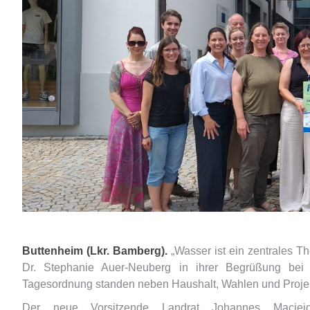
Buttenheim (Lkr. Bamberg).
„Wasser ist ein zentrales 
Dr. Stephanie Auer-Neuberg in ihrer Begrüßung bei
Tagesordnung standen neben Haushalt, Wahlen und Projek
Der neue Vorsitzende Landrat Johannes Maciejo