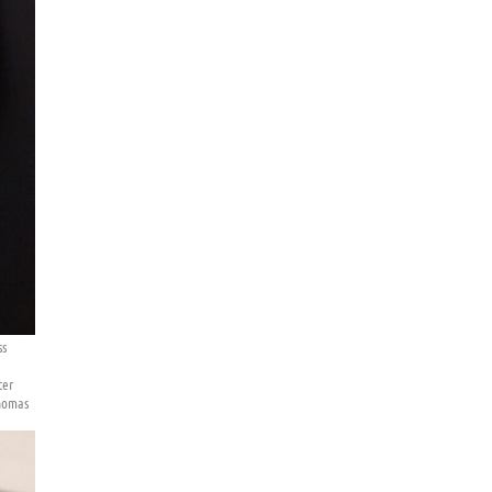
ss
ter
Thomas