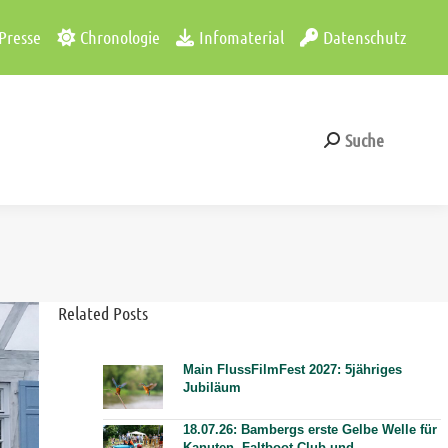
Presse
Chronologie
Infomaterial
Datenschutz
Suche
Search:
Suche
Search:
Related Posts
Main FlussFilmFest 2027: 5jähriges
Jubiläum
18.07.26: Bambergs erste Gelbe Welle für
Kanuten. Faltboot-Club und