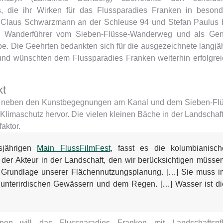
s, die ihr Wirken für das Flussparadies Franken in beson
 Claus Schwarzmann an der Schleuse 94 und Stefan Paulus 
n Wanderführer vom Sieben-Flüsse-Wanderweg und als Gen
e. Die Geehrten bedankten sich für die ausgezeichnete langjä
und wünschten dem Flussparadies Franken weiterhin erfolgre
kt
itt neben den Kunstbegegnungen am Kanal und dem Sieben-Fl
imaschutz hervor. Die vielen kleinen Bäche in der Landschaf
aktor.
sjährigen
Main FlussFilmFest
, fasst es die kolumbianisch
der Akteur in der Landschaft, den wir berücksichtigen müssen
e Grundlage unserer Flächennutzungsplanung. […] Sie muss i
 unterirdischen Gewässern und dem Regen. […] Wasser ist di
n will das Flussparadies Franken mit Landschaftspfl