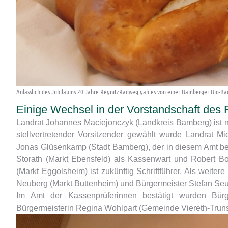
Anlässlich des Jubiläums 20 Jahre RegnitzRadweg gab es von einer Bamberger Bio-Bä
Einige Wechsel in der Vorstandschaft des
Landrat Johannes Maciejonczyk (Landkreis Bamberg) ist n
stellvertretender Vorsitzender gewählt wurde Landrat 
Jonas Glüsenkamp (Stadt Bamberg), der in diesem Amt be
Storath (Markt Ebensfeld) als Kassenwart und Robert Bo
(Markt Eggolsheim) ist zukünftig Schriftführer. Als weite
Neuberg (Markt Buttenheim) und Bürgermeister Stefan Se
Im Amt der Kassenprüferinnen bestätigt wurden Bürg
Bürgermeisterin Regina Wohlpart (Gemeinde Viereth-Truns