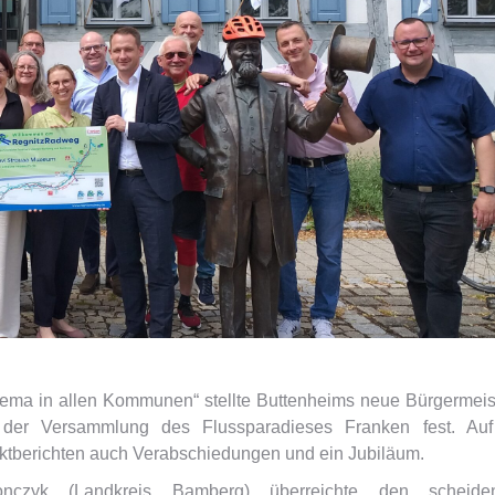
Thema in allen Kommunen“ stellte Buttenheims neue Bürgermeis
 der Versammlung des Flussparadieses Franken fest. Auf
tberichten auch Verabschiedungen und ein Jubiläum.
nczyk (Landkreis Bamberg) überreichte den scheide