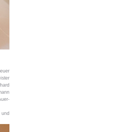
neuer
ister
nhard
smann
Auer-
 und