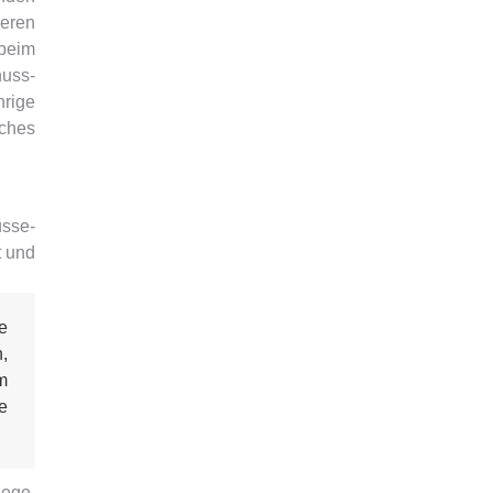
deren
beim
uss-
hrige
iches
üsse-
t und
e
,
m
e
ege,