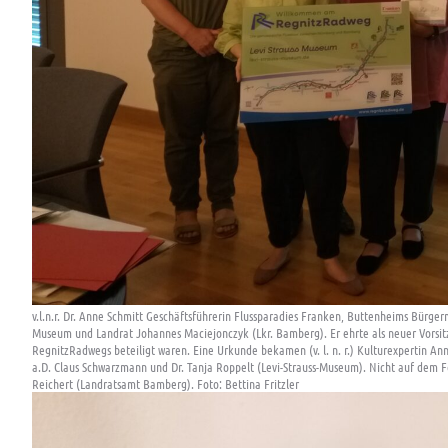
v.l.n.r. Dr. Anne Schmitt Geschäftsführerin Flussparadies Franken, Buttenheims Bürger
Museum und Landrat Johannes Maciejonczyk (Lkr. Bamberg). Er ehrte als neuer Vorsit
RegnitzRadwegs beteiligt waren. Eine Urkunde bekamen (v. l. n. r.) Kulturexpertin A
a.D. Claus Schwarzmann und Dr. Tanja Roppelt (Levi-Strauss-Museum). Nicht auf dem F
Reichert (Landratsamt Bamberg). Foto: Bettina Fritzler