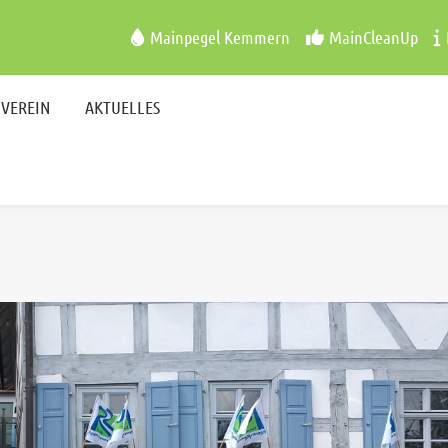
VEREIN
AKTUELLES
Mainpegel Kemmern
MainCleanUp
VEREIN
AKTUELLES