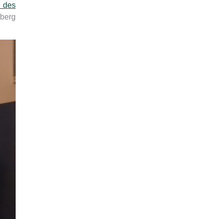
 des
mberg