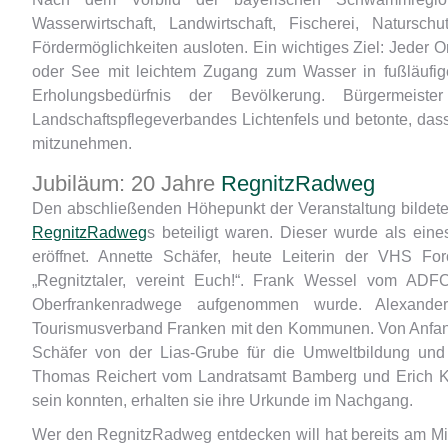
Wasserwirtschaft, Landwirtschaft, Fischerei, Naturs
Fördermöglichkeiten ausloten. Ein wichtiges Ziel: Jeder 
oder See mit leichtem Zugang zum Wasser in fußläufi
Erholungsbedürfnis der Bevölkerung. Bürgermeis
Landschaftspflegeverbandes Lichtenfels und betonte, das
mitzunehmen.
Jubiläum: 20 Jahre
RegnitzRadweg
Den abschließenden Höhepunkt der Veranstaltung bildete
RegnitzRadweg
s beteiligt waren. Dieser wurde als eine
eröffnet. Annette Schäfer, heute Leiterin der VHS Fo
„Regnitztaler, vereint Euch!“. Frank Wessel vom AD
Oberfrankenradwege aufgenommen wurde. Alexander
Tourismusverband Franken mit den Kommunen. Von Anfan
Schäfer von der Lias-Grube für die Umweltbildung und
Thomas Reichert vom Landratsamt Bamberg und Erich Ko
sein konnten, erhalten sie ihre Urkunde im Nachgang.
Wer den RegnitzRadweg entdecken will hat bereits am M