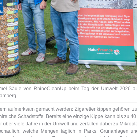
ammel-Säule von RhineCleanUp beim Tag der Umwelt 2026 au
Bamberg
roblem aufmerksam gemacht werden: Zigarettenkippen gehören z
lreiche Schadstoffe. Bereits eine einzige Kippe kann bis zu 40 
r über viele Jahre in der Umwelt und zerfallen dabei zu Mikropla
chaulich, welche Mengen täglich in Parks, Grünanlagen un