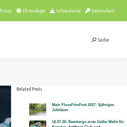
Presse
Chronologie
Infomaterial
Datenschutz
Suche
Search:
Suche
Search:
Related Posts
Main FlussFilmFest 2027: 5jähriges
Jubiläum
18.07.26: Bambergs erste Gelbe Welle für
Kanuten. Faltboot-Club und