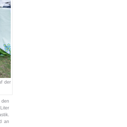
f der
u den
Liter
stik.
d an