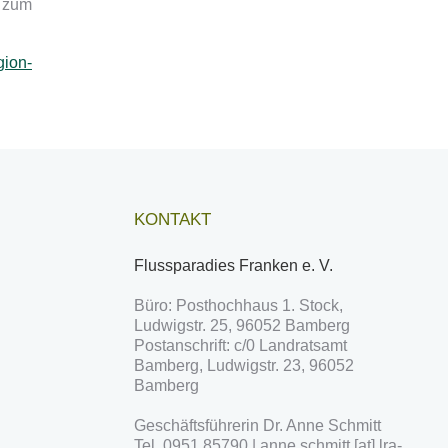
 zum
gion-
KONTAKT
Flussparadies Franken e. V.
Büro: Posthochhaus 1. Stock,
Ludwigstr. 25, 96052 Bamberg
Postanschrift: c/0 Landratsamt
Bamberg, Ludwigstr. 23, 96052
Bamberg
Geschäftsführerin Dr. Anne Schmitt
Tel. 0951 85790 | anne.schmitt [at] lra-