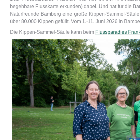
begehbare Flusskarte erkunden) dabei. Und hat für die B
Naturfreunde Bamberg eine große Kippen-Sammel-Säule 
über 80.000 Kippen gefüllt. Vom 1.-11. Juni 2026 in Bam
Die Kippen-Sammel-Säule kann beim
Flussparadies Frank