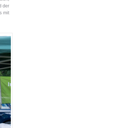
d der
s mit