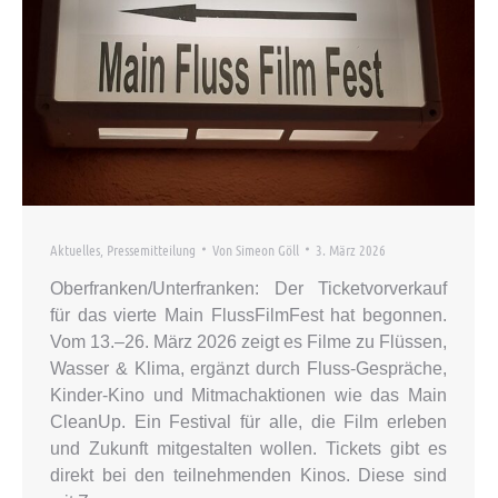
Aktuelles
,
Pressemitteilung
Von
Simeon Göll
3. März 2026
Oberfranken/Unterfranken: Der Ticketvorverkauf
für das vierte Main FlussFilmFest hat begonnen.
Vom 13.–26. März 2026 zeigt es Filme zu Flüssen,
Wasser & Klima, ergänzt durch Fluss-Gespräche,
Kinder-Kino und Mitmachaktionen wie das Main
CleanUp. Ein Festival für alle, die Film erleben
und Zukunft mitgestalten wollen. Tickets gibt es
direkt bei den teilnehmenden Kinos. Diese sind