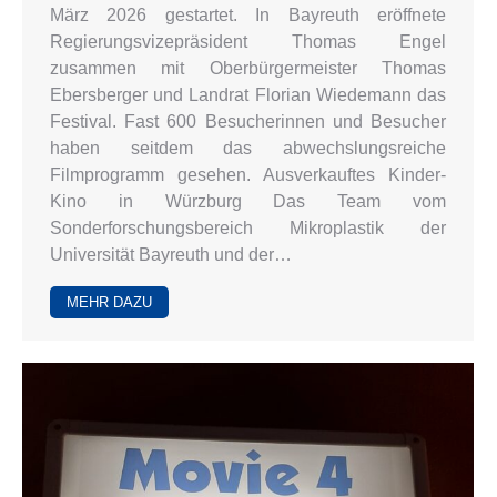
März 2026 gestartet. In Bayreuth eröffnete
Regierungsvizepräsident Thomas Engel
zusammen mit Oberbürgermeister Thomas
Ebersberger und Landrat Florian Wiedemann das
Festival. Fast 600 Besucherinnen und Besucher
haben seitdem das abwechslungsreiche
Filmprogramm gesehen. Ausverkauftes Kinder-
Kino in Würzburg Das Team vom
Sonderforschungsbereich Mikroplastik der
Universität Bayreuth und der…
MEHR DAZU