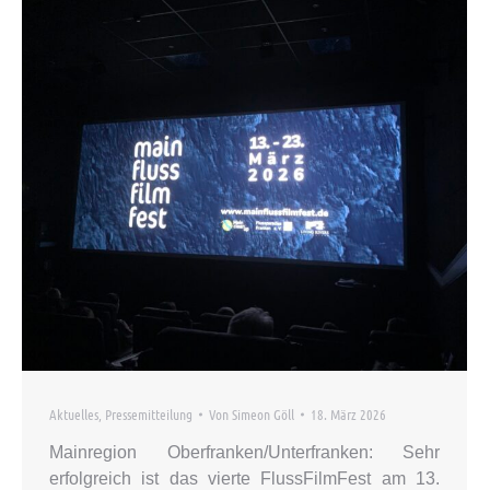
Aktuelles
,
Pressemitteilung
Von
Simeon Göll
18. März 2026
Mainregion Oberfranken/Unterfranken: Sehr
erfolgreich ist das vierte FlussFilmFest am 13.