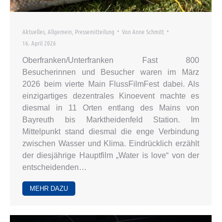
Aktuelles
,
Allgemein
,
Pressemitteilung
Von
Anne Schmitt
16. April 2026
Oberfranken/Unterfranken Fast 800
Besucherinnen und Besucher waren im März
2026 beim vierte Main FlussFilmFest dabei. Als
einzigartiges dezentrales Kinoevent machte es
diesmal in 11 Orten entlang des Mains von
Bayreuth bis Marktheidenfeld Station. Im
Mittelpunkt stand diesmal die enge Verbindung
zwischen Wasser und Klima. Eindrücklich erzählt
der diesjährige Hauptfilm „Water is love“ von der
entscheidenden…
MEHR DAZU