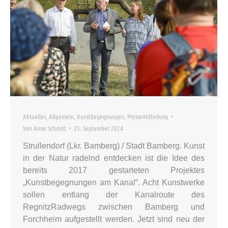
Aktuelles
,
Allgemein
,
Kunstbegegnungen
,
Pressemitteilung
Von
Anne Schmitt
25. September 2024
Strullendorf (Lkr. Bamberg) / Stadt Bamberg. Kunst
in der Natur radelnd entdecken ist die Idee des
bereits 2017 gestarteten Projektes
„Kunstbegegnungen am Kanal“. Acht Kunstwerke
sollen entlang der Kanalroute des
RegnitzRadwegs zwischen Bamberg und
Forchheim aufgestellt werden. Jetzt sind neu der