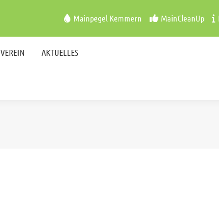
VEREIN
AKTUELLES
Mainpegel Kemmern
MainCleanUp
VEREIN
AKTUELLES