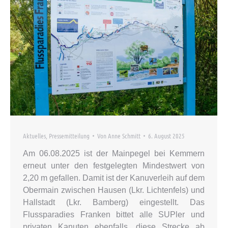
Aktuelles
,
Pressemitteilung
Von
Anne Schmitt
6. August 2025
Am 06.08.2025 ist der Mainpegel bei Kemmern
erneut unter den festgelegten Mindestwert von
2,20 m gefallen. Damit ist der Kanuverleih auf dem
Obermain zwischen Hausen (Lkr. Lichtenfels) und
Hallstadt (Lkr. Bamberg) eingestellt. Das
Flussparadies Franken bittet alle SUPler und
privaten Kanuten ebenfalls, diese Strecke ab