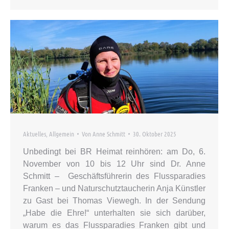
Aktuelles
,
Allgemein
Von
Anne Schmitt
30. Oktober 2025
Unbedingt bei BR Heimat reinhören: am Do, 6.
November von 10 bis 12 Uhr sind Dr. Anne
Schmitt – Geschäftsführerin des Flussparadies
Franken – und Naturschutztaucherin Anja Künstler
zu Gast bei Thomas Viewegh. In der Sendung
„Habe die Ehre!“ unterhalten sie sich darüber,
warum es das Flussparadies Franken gibt und