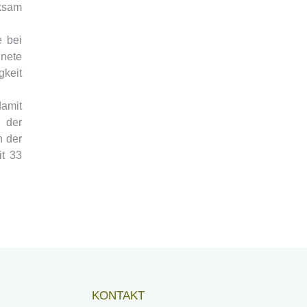
rksam
e bei
nete
gkeit
damit
n der
n der
it 33
KONTAKT