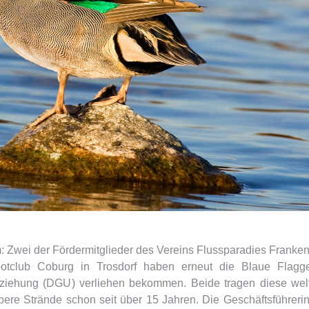
m: Zwei der Fördermitglieder des Vereins Flussparadies Franken
otclub Coburg in Trosdorf haben erneut die Blaue Flagge
rziehung (DGU) verliehen bekommen. Beide tragen diese wel
re Strände schon seit über 15 Jahren. Die Geschäftsführeri