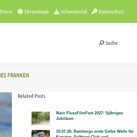
Presse
Chronologie
Infomaterial
Datenschutz
Suche
Search:
Suche
Search:
IES FRANKEN
Related Posts
Main FlussFilmFest 2027: 5jähriges
Jubiläum
18.07.26: Bambergs erste Gelbe Welle für
Kanuten. Faltboot-Club und