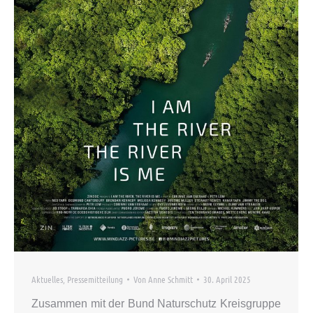
Aktuelles
,
Pressemitteilung
Von
Anne Schmitt
30. April 2025
Zusammen mit der Bund Naturschutz Kreisgruppe