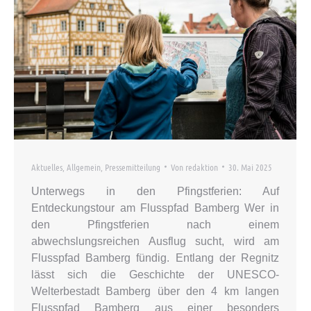
Aktuelles
,
Allgemein
,
Pressemitteilung
Von
redaktion
30. Mai 2025
Unterwegs in den Pfingstferien: Auf
Entdeckungstour am Flusspfad Bamberg Wer in
den Pfingstferien nach einem
abwechslungsreichen Ausflug sucht, wird am
Flusspfad Bamberg fündig. Entlang der Regnitz
lässt sich die Geschichte der UNESCO-
Welterbestadt Bamberg über den 4 km langen
Flusspfad Bamberg aus einer besonders