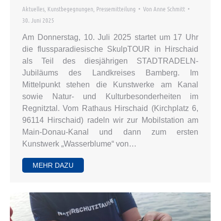
Aktuelles
,
Kunstbegegnungen
,
Pressemitteilung
Von
Anne Schmitt
30. Juni 2025
Am Donnerstag, 10. Juli 2025 startet um 17 Uhr
die flussparadiesische SkulpTOUR in Hirschaid
als Teil des diesjährigen STADTRADELN-
Jubiläums des Landkreises Bamberg. Im
Mittelpunkt stehen die Kunstwerke am Kanal
sowie Natur- und Kulturbesonderheiten im
Regnitztal. Vom Rathaus Hirschaid (Kirchplatz 6,
96114 Hirschaid) radeln wir zur Mobilstation am
Main-Donau-Kanal und dann zum ersten
Kunstwerk „Wasserblume“ von…
MEHR DAZU