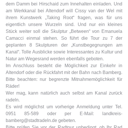
dem Damm bei Hirschaid zum Innehalten einladen. Und
am Werkkanal bei Altendorf will Cissy van der Wel mit
ihrem Kunstwerk „Taking Root“ fragen, was für uns
eigentlich unsere Wurzeln sind. Und nur ein kleines
Stück weiter soll die Skulptur „Between“ von Emanuela
Camacci einmal stehen. So führt die Tour zu 7 der
geplanten 8 Skulpturen der „Kunstbegegnungen am
Kanal“. Tolle Ausblicke sowie Interessantes zu Kultur und
Natur am Wegesrand werden ebenfalls geboten.
Im Anschluss besteht die Möglichkeit zur Einkehr in
Altendorf oder die Rückfahrt mit der Bahn nach Bamberg.
Bitte beachten: nur begrenzte Mitnahmemöglichkeit für
Räder!
Wer mag, kann natürlich auch selbst am Kanal zurück
radeln.
Es wird möglichst um vorherige Anmeldung unter Tel.
0951 85-589 oder per E-Mail: landkreis-
bamberg@stadtradeln.de gebeten.
Bitte prüfen Sie vor der Radtour unbedingt, ob Ihr Rad